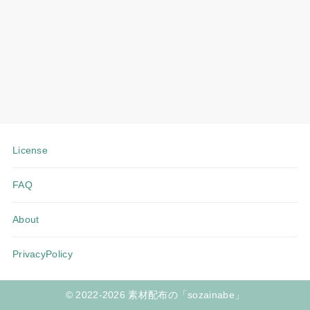
License
FAQ
About
PrivacyPolicy
© 2022-2026 素材配布の「sozainabe」