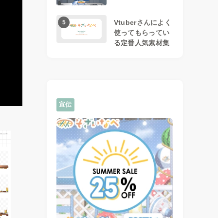
Vtuberさんによく
5
使ってもらってい
る定番人気素材集
宣伝