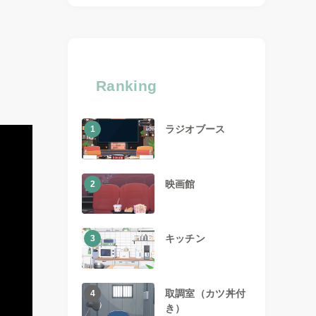
Ranking
ラジオブース
1
映画館
2
キッチン
3
取調室（カツ丼付
4
き）