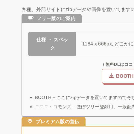
各種、外部サイトにzipデータや画像を置いてます
フリー版のご案内
仕様 ・ スペッ
1184 x 666px, ど
ク
\ 無料DLはココ！
BOOTH
BOOTH
– ここにzipデータを置いてますのでそ
ニコニ・コモンズ – ほぼツリー登録用。一般
プレミアム版の宣伝