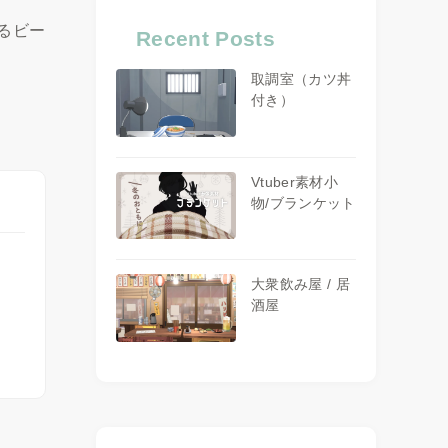
るビー
Recent Posts
取調室（カツ丼
付き）
Vtuber素材小
物/ブランケット
大衆飲み屋 / 居
酒屋